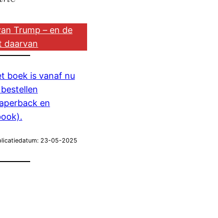
 van Trump – en de
t daarvan
t boek is vanaf nu
 bestellen
aperback en
ook).
licatiedatum: 23-05-2025