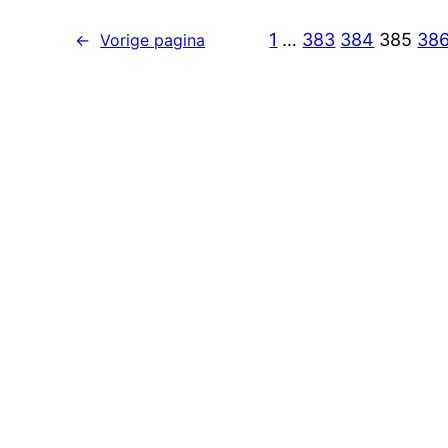
1
…
383
384
385
38
←
Vorige pagina