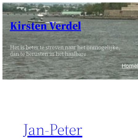
Ga
naar
Kirsten Verdel
de
inhoud
Het is beter te streven naar het onmogelijke,
dan te berusten in het haalbare
Home
Jan-Peter