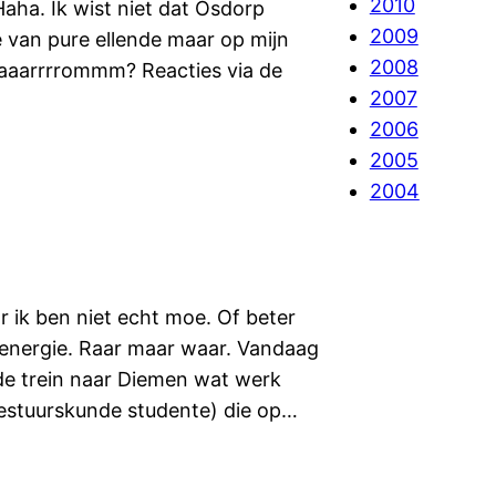
2010
ha. Ik wist niet dat Osdorp
2009
 van pure ellende maar op mijn
2008
aaaarrrrommm? Reacties via de
2007
2006
2005
2004
r ik ben niet echt moe. Of beter
de energie. Raar maar waar. Vandaag
n de trein naar Diemen wat werk
bestuurskunde studente) die op…