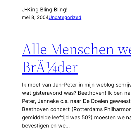
J-King Bling Bling!
mei 8, 2004
Uncategorized
Alle Menschen w
BrÃ¼der
Ik moet van Jan-Peter in mijn weblog schri
wat gisteravond was? Beethoven! Ik ben nam
Peter, Janneke c.s. naar De Doelen geweest
Beethoven concert (Rotterdams Philharmonis
gemiddelde leeftijd was 50?) moesten we na
bevestigen en we…