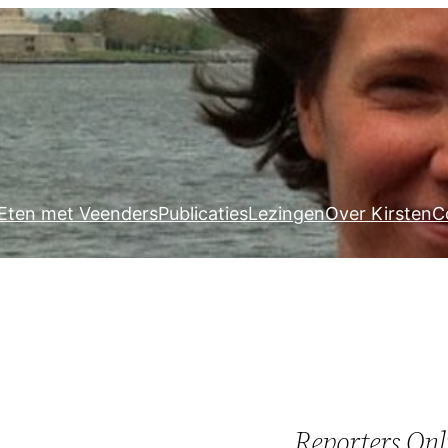
Eten met Veenders
Publicaties
Lezingen
Over Kirsten
C
Reporters Onl