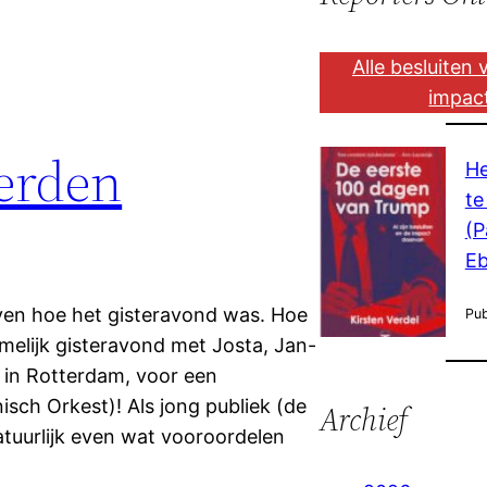
Alle besluiten
impac
erden
He
te
(P
Eb
jven hoe het gisteravond was. Hoe
Pub
elijk gisteravond met Josta, Jan-
 in Rotterdam, voor een
ch Orkest)! Als jong publiek (de
Archief
tuurlijk even wat vooroordelen