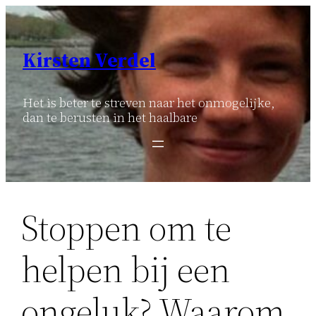
Ga
naar
de
Kirsten Verdel
inhoud
Het is beter te streven naar het onmogelijke,
dan te berusten in het haalbare
Stoppen om te
helpen bij een
ongeluk? Waarom