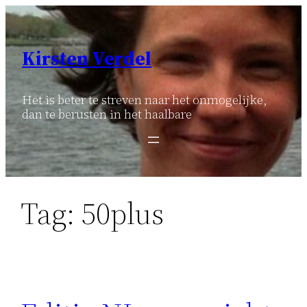
Ga
naar
de
Kirsten Verdel
inhoud
Het is beter te streven naar het onmogelijke,
dan te berusten in het haalbare
Tag:
50plus