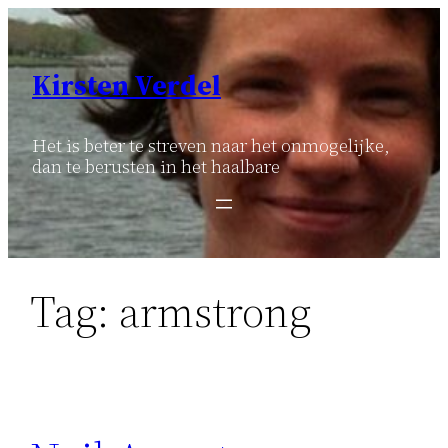
Ga
naar
de
Kirsten Verdel
inhoud
Het is beter te streven naar het onmogelijke,
dan te berusten in het haalbare
Tag:
armstrong