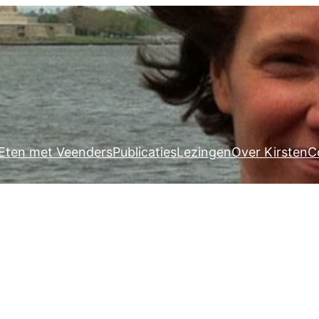
Eten met Veenders
Publicaties
Lezingen
Over Kirsten
C