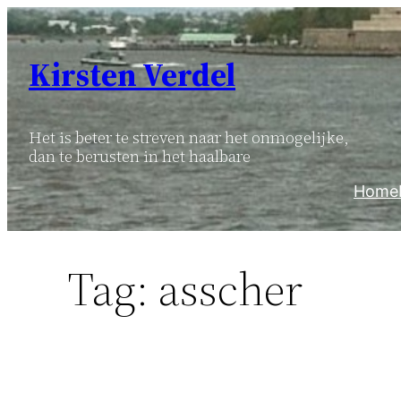
Ga
naar
Kirsten Verdel
de
inhoud
Het is beter te streven naar het onmogelijke,
dan te berusten in het haalbare
Home
Tag:
asscher