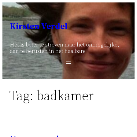
Ga
naar
de
Kirsten Verdel
inhoud
Het is beter te streven naar het onmogelijke,
dan te berusten in het haalbare
Tag:
badkamer