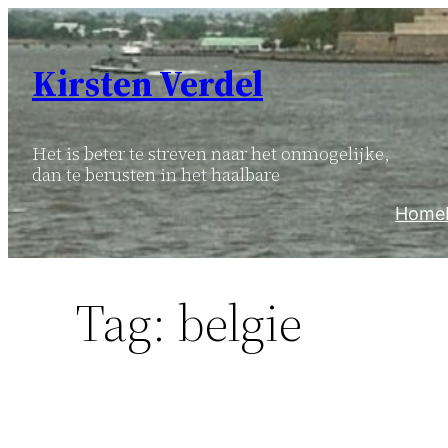
Ga
naar
Kirsten Verdel
de
inhoud
Het is beter te streven naar het onmogelijke,
dan te berusten in het haalbare
Home
Tag:
belgie