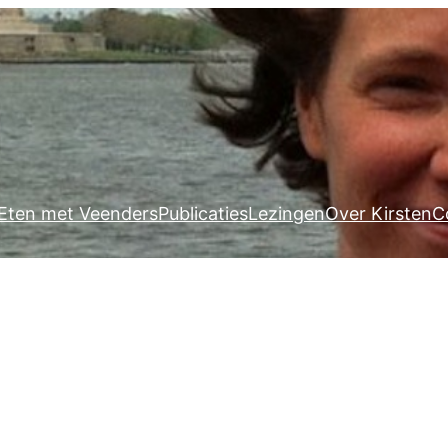
Eten met Veenders
Publicaties
Lezingen
Over Kirsten
C