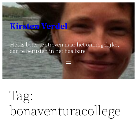
Ga
naar
de
Kirsten Verdel
inhoud
Het is beter te streven naar het onmogelijke,
dan te berusten in het haalbare
Tag:
bonaventuracollege