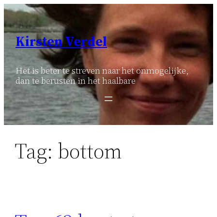
Ga
naar
de
Kirsten Verdel
inhoud
Het is beter te streven naar het onmogelijke,
dan te berusten in het haalbare
Tag:
bottom