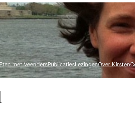
Eten met Veenders
Publicaties
Lezingen
Over Kirsten
C
d