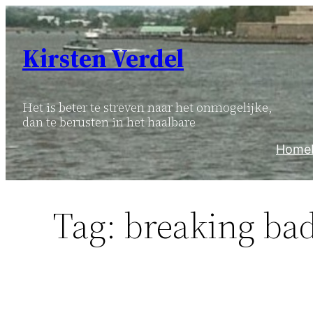
Ga
naar
Kirsten Verdel
de
inhoud
Het is beter te streven naar het onmogelijke,
dan te berusten in het haalbare
Home
Tag:
breaking ba