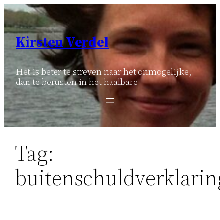
Ga
naar
de
Kirsten Verdel
inhoud
Het is beter te streven naar het onmogelijke,
dan te berusten in het haalbare
Tag:
buitenschuldverklarin