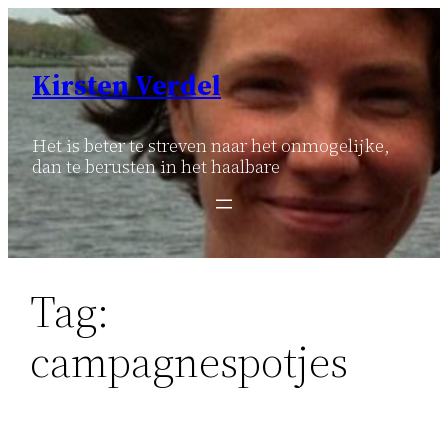
Ga
naar
de
Kirsten Verdel
inhoud
Het is beter te streven naar het onmogelijke,
dan te berusten in het haalbare
Tag:
campagnespotjes