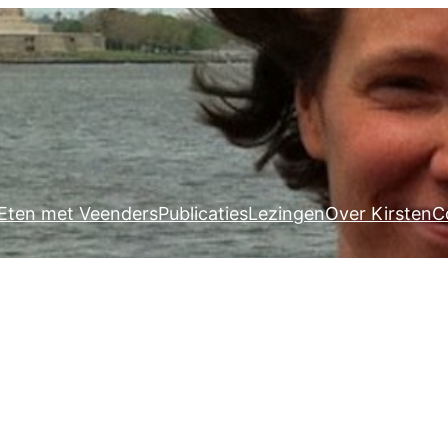
Eten met Veenders
Publicaties
Lezingen
Over Kirsten
C