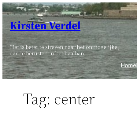
Ga
naar
Kirsten Verdel
de
inhoud
Het is beter te streven naar het onmogelijke,
dan te berusten in het haalbare
Home
Tag:
center