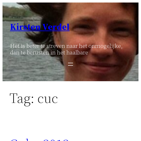
Ga
naar
de
Kirsten Verdel
inhoud
Het is beter te streven naar het onmogelijke,
dan te berusten in het haalbare
Tag:
cuc