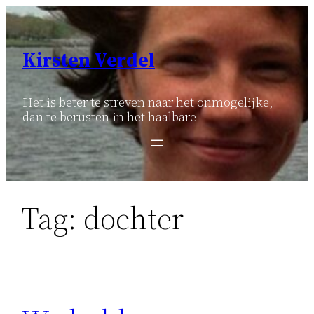
Ga
naar
de
Kirsten Verdel
inhoud
Het is beter te streven naar het onmogelijke,
dan te berusten in het haalbare
Tag:
dochter