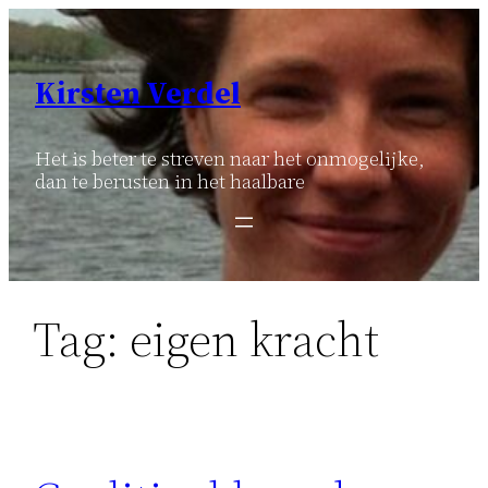
Ga
naar
de
Kirsten Verdel
inhoud
Het is beter te streven naar het onmogelijke,
dan te berusten in het haalbare
Tag:
eigen kracht