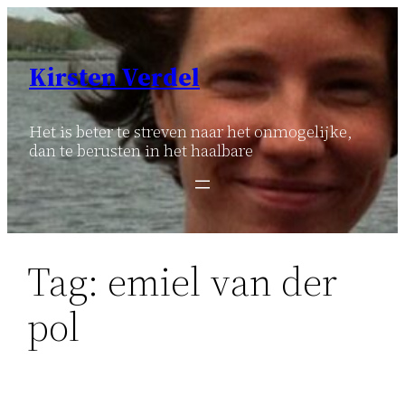
Ga
naar
de
Kirsten Verdel
inhoud
Het is beter te streven naar het onmogelijke,
dan te berusten in het haalbare
Tag:
emiel van der
pol