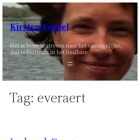
Ga
naar
de
Kirsten Verdel
inhoud
Het is beter te streven naar het onmogelijke,
dan te berusten in het haalbare
Tag:
everaert