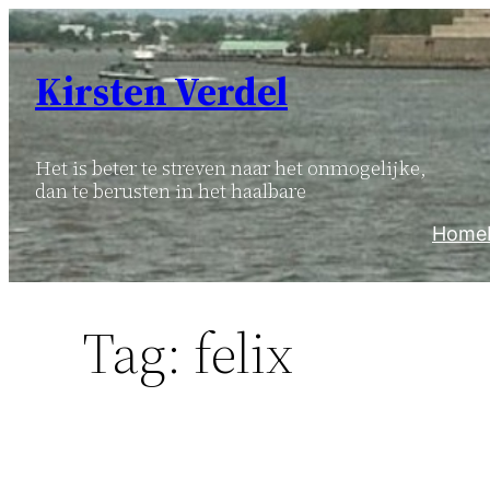
Ga
naar
Kirsten Verdel
de
inhoud
Het is beter te streven naar het onmogelijke,
dan te berusten in het haalbare
Home
Tag:
felix