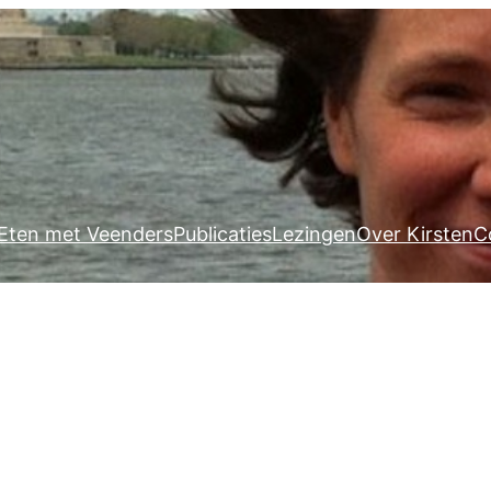
Eten met Veenders
Publicaties
Lezingen
Over Kirsten
C