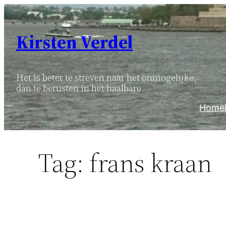
Ga
naar
Kirsten Verdel
de
inhoud
Het is beter te streven naar het onmogelijke,
dan te berusten in het haalbare
Home
Tag:
frans kraan