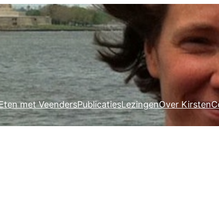
Eten met Veenders
Publicaties
Lezingen
Over Kirsten
C