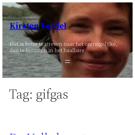
Ga
naar
de
Kirsten Verdel
inhoud
Het is beter te streven naar het onmogelijke,
dan te berusten in het haalbare
Tag:
gifgas