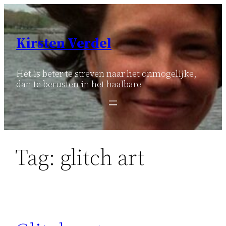
Ga
naar
de
Kirsten Verdel
inhoud
Het is beter te streven naar het onmogelijke,
dan te berusten in het haalbare
Tag:
glitch art