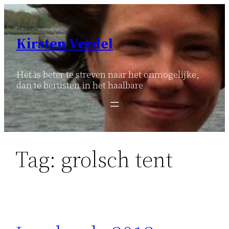
Ga
naar
de
Kirsten Verdel
inhoud
Het is beter te streven naar het onmogelijke,
dan te berusten in het haalbare
Tag:
grolsch tent