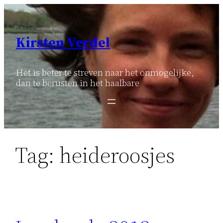
Ga
naar
de
Kirsten Verdel
inhoud
Het is beter te streven naar het onmogelijke,
dan te berusten in het haalbare
Tag:
heideroosjes