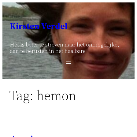
Ga
naar
de
Kirsten Verdel
inhoud
Het is beter te streven naar het onmogelijke,
dan te berusten in het haalbare
Tag:
hemon