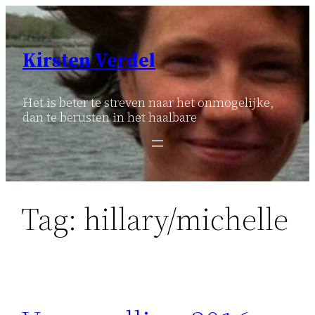
Ga
naar
de
Kirsten Verdel
inhoud
Het is beter te streven naar het onmogelijke,
dan te berusten in het haalbare
Tag:
hillary/michelle