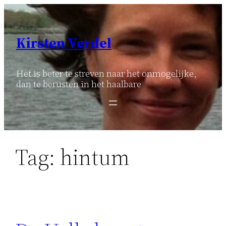
Ga
naar
de
Kirsten Verdel
inhoud
Het is beter te streven naar het onmogelijke,
dan te berusten in het haalbare
Tag:
hintum