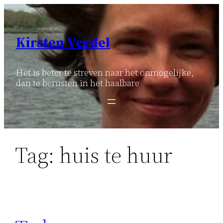
Ga
naar
de
Kirsten Verdel
inhoud
Het is beter te streven naar het onmogelijke,
dan te berusten in het haalbare
Tag:
huis te huur