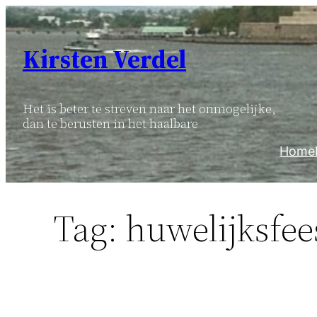
Ga
naar
Kirsten Verdel
de
inhoud
Het is beter te streven naar het onmogelijke,
dan te berusten in het haalbare
Home
Tag:
huwelijksfee