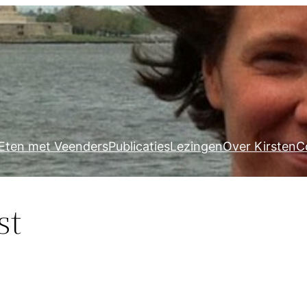
Eten met Veenders
Publicaties
Lezingen
Over Kirsten
C
st