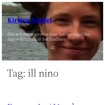
Ga
naar
de
Kirsten Verdel
inhoud
Het is beter te streven naar het onmogelijke,
dan te berusten in het haalbare
Tag:
ill nino