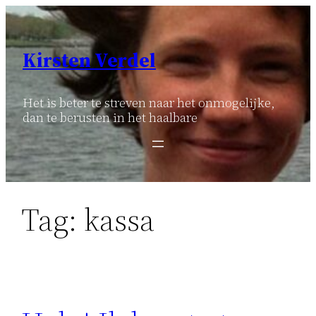
Ga
naar
de
Kirsten Verdel
inhoud
Het is beter te streven naar het onmogelijke,
dan te berusten in het haalbare
Tag:
kassa