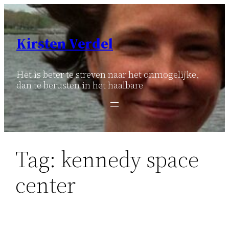
Ga
naar
de
Kirsten Verdel
inhoud
Het is beter te streven naar het onmogelijke,
dan te berusten in het haalbare
Tag:
kennedy space
center