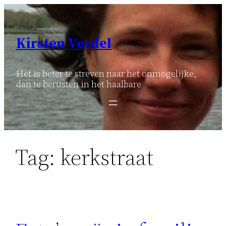
Ga
naar
de
Kirsten Verdel
inhoud
Het is beter te streven naar het onmogelijke,
dan te berusten in het haalbare
Tag:
kerkstraat