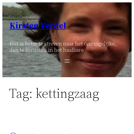
Ga
naar
de
Kirsten Verdel
inhoud
Het is beter te streven naar het onmogelijke,
dan te berusten in het haalbare
Tag:
kettingzaag