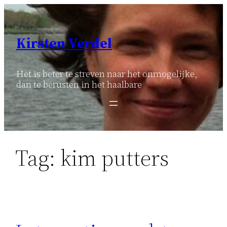
Ga
naar
de
Kirsten Verdel
inhoud
Het is beter te streven naar het onmogelijke,
dan te berusten in het haalbare
Tag:
kim putters