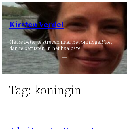
Ga
naar
de
Kirsten Verdel
inhoud
Het is beter te streven naar het onmogelijke,
dan te berusten in het haalbare
Tag:
koningin