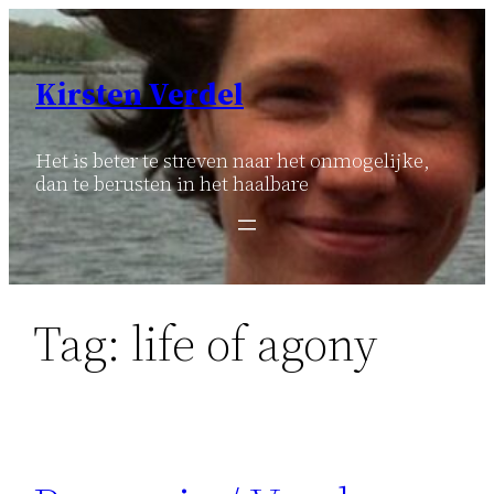
Ga
naar
de
Kirsten Verdel
inhoud
Het is beter te streven naar het onmogelijke,
dan te berusten in het haalbare
Tag:
life of agony