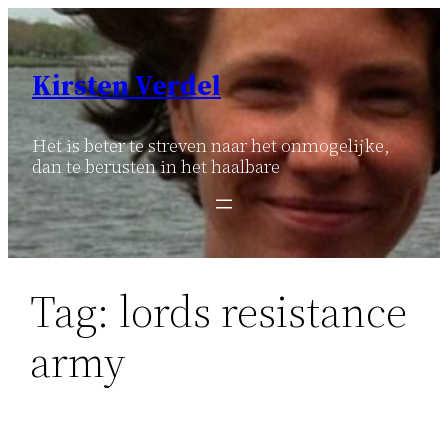
Ga
naar
de
Kirsten Verdel
inhoud
Het is beter te streven naar het onmogelijke,
dan te berusten in het haalbare
Tag:
lords resistance
army