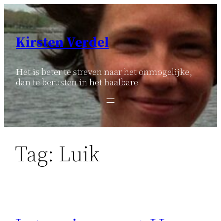
Ga
naar
de
Kirsten Verdel
inhoud
Het is beter te streven naar het onmogelijke,
dan te berusten in het haalbare
Tag:
Luik