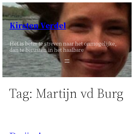
Ga
naar
de
Kirsten Verdel
inhoud
Het is beter te streven naar het onmogelijke,
dan te berusten in het haalbare
Tag:
Martijn vd Burg