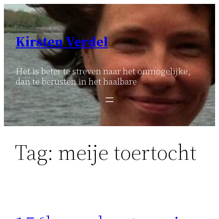
Ga
naar
de
Kirsten Verdel
inhoud
Het is beter te streven naar het onmogelijke,
dan te berusten in het haalbare
Tag:
meije toertocht