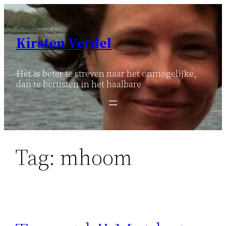
Ga
naar
de
Kirsten Verdel
inhoud
Het is beter te streven naar het onmogelijke,
dan te berusten in het haalbare
Tag:
mhoom