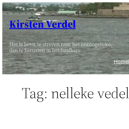
Ga
naar
Kirsten Verdel
de
inhoud
Het is beter te streven naar het onmogelijke,
dan te berusten in het haalbare
Home
Tag:
nelleke vede