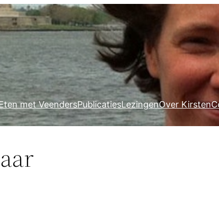
Eten met Veenders
Publicaties
Lezingen
Over Kirsten
C
laar