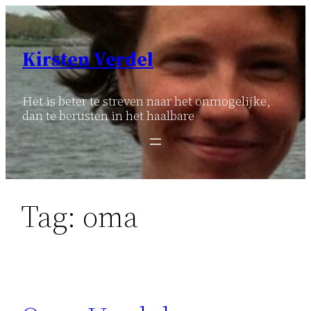
Ga
naar
de
Kirsten Verdel
inhoud
Het is beter te streven naar het onmogelijke,
dan te berusten in het haalbare
Tag:
oma