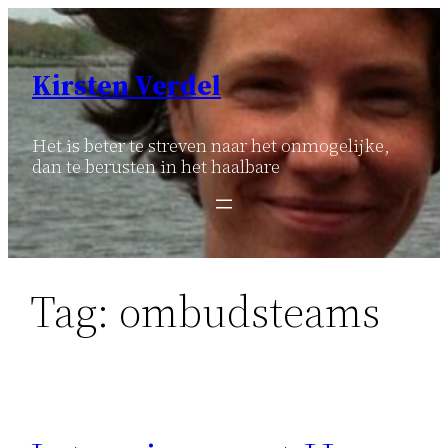
Ga
naar
de
Kirsten Verdel
inhoud
Het is beter te streven naar het onmogelijke,
dan te berusten in het haalbare
Tag:
ombudsteams