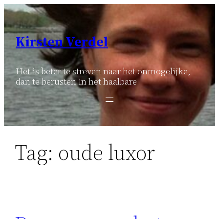
Ga
naar
de
Kirsten Verdel
inhoud
Het is beter te streven naar het onmogelijke,
dan te berusten in het haalbare
Tag:
oude luxor