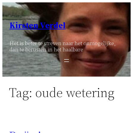
Ga
naar
de
Kirsten Verdel
inhoud
Het is beter te streven naar het onmogelijke,
dan te berusten in het haalbare
Tag:
oude wetering