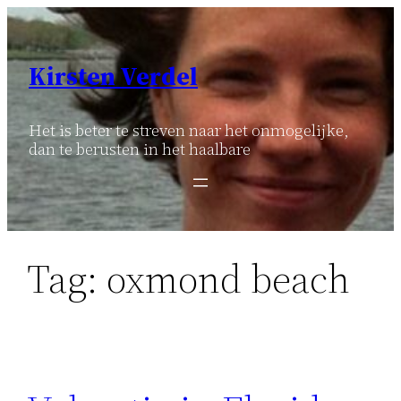
Ga
naar
de
Kirsten Verdel
inhoud
Het is beter te streven naar het onmogelijke,
dan te berusten in het haalbare
Tag:
oxmond beach