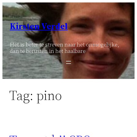
Ga
naar
de
Kirsten Verdel
inhoud
Het is beter te streven naar het onmogelijke,
dan te berusten in het haalbare
Tag:
pino