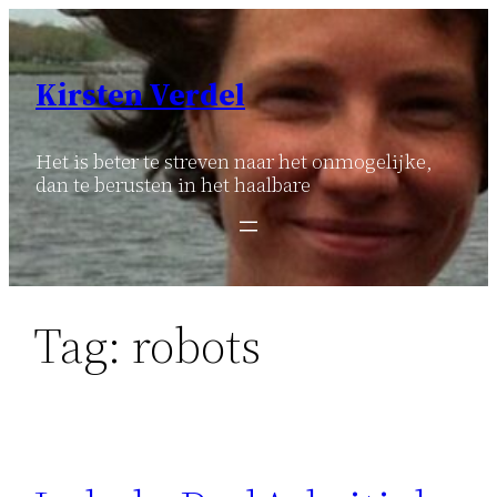
Ga
naar
de
Kirsten Verdel
inhoud
Het is beter te streven naar het onmogelijke,
dan te berusten in het haalbare
Tag:
robots